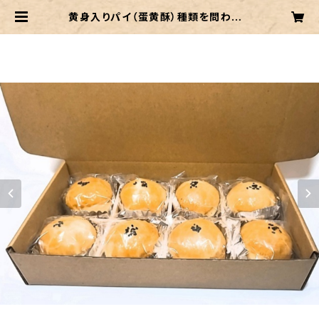
黄身入りパイ（蛋黄酥）種類を問わず２
箱以上はCONTACTしてからのご購
入です | 台湾ちまき家