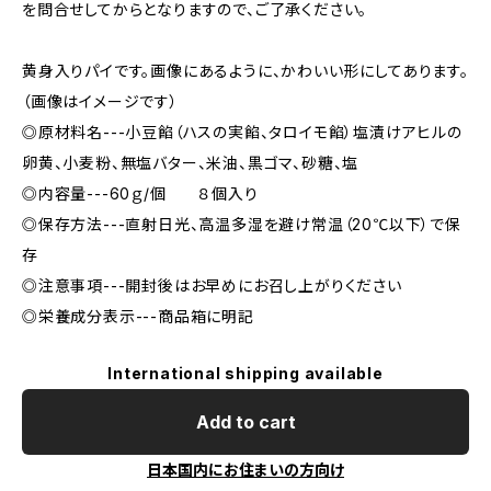
を問合せしてからとなりますので、ご了承ください。
黄身入りパイです。画像にあるように、かわいい形にしてあります。
（画像はイメージです）
◎原材料名---小豆餡（ハスの実餡、タロイモ餡）塩漬けアヒルの
卵黄、小麦粉、無塩バター、米油、黒ゴマ、砂糖、塩
◎内容量---60ｇ/個 ８個入り
◎保存方法---直射日光、高温多湿を避け常温（20℃以下）で保
存
◎注意事項---開封後はお早めにお召し上がりください
◎栄養成分表示---商品箱に明記
International shipping available
Add to cart
日本国内にお住まいの方向け